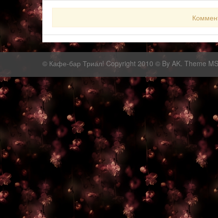
Коммен
©
Кафе-бар Триал!
Copyright 2010 © By AK. Theme M