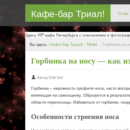
Кафе-бар Триал!
О нас
Бар в Новокосин, кафе в Новокосино, ресторан в Нов
Здесь VIP кафе Петербурга с описаниями и фотограф
Вы здесь :
Кафе-бар Триал!
/
News
/
Горбинка на н
Горбинка на носу — как и
Автор:trial-bar
Горбинка – неровность профиля носа, часто восп
влияющая на самооценку. Образуется в результат
области переносицы. Избавиться от горбинки, ско
Особенности строения носа
Нос состоит из костных, хрящевых и мягких тканей