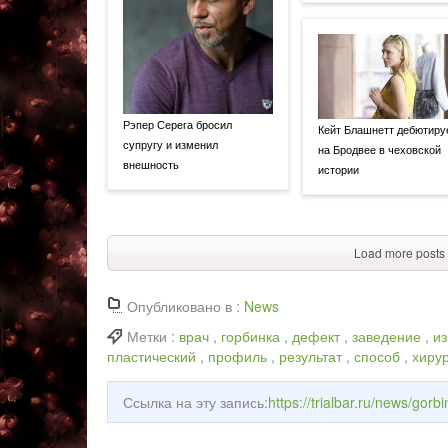
Рэпер Серега бросил
Кейт Блашнетт дебютиру
супругу и изменил
на Бродвее в чеховской
внешность
истории
Load more posts
Опубликовано в :
News
Метки :
врач
,
горбинка
,
дефект
,
заведение
,
из
пластический
,
профиль
,
результат
,
способ
,
хиру
Ссылка на эту запись:
https://trialbar.ru/news/gor