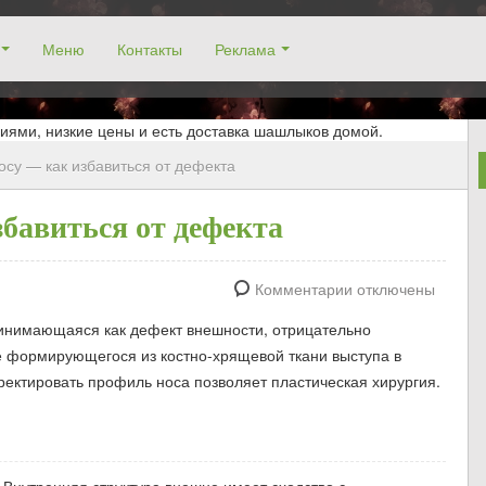
Меню
Контакты
Реклама
окосино, заказ столика. Работаем без выходных! Низкие цены!
иями, низкие цены и есть доставка шашлыков домой.
осу — как избавиться от дефекта
збавиться от дефекта
Комментарии отключены
ринимающаяся как дефект внешности, отрицательно
е формирующегося из костно-хрящевой ткани выступа в
рректировать профиль носа позволяет пластическая хирургия.
. Внутренняя структура внешне имеет сходство с