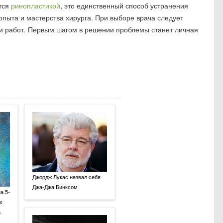
тся
ринопластикой
, это единственный способ устранения
опыта и мастерства хирурга. При выборе врача следует
и работ. Первым шагом в решении проблемы станет личная
Джордж Лукас назвал себя
Джа-Джа Бинксом
а 5-
х
а