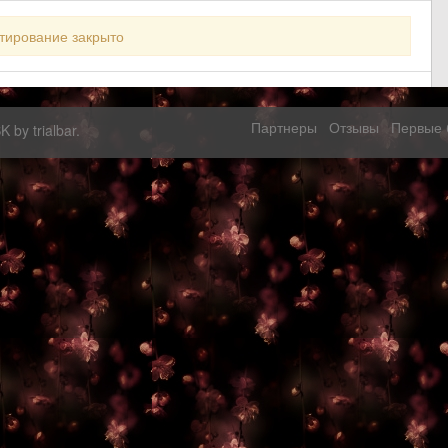
тирование закрыто
Партнеры
Отзывы
Первые 
SK by
trialbar
.