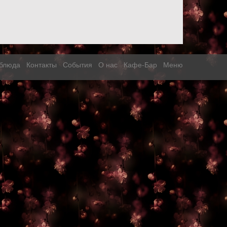
блюда
Контакты
События
О нас
Кафе-Бар
Меню