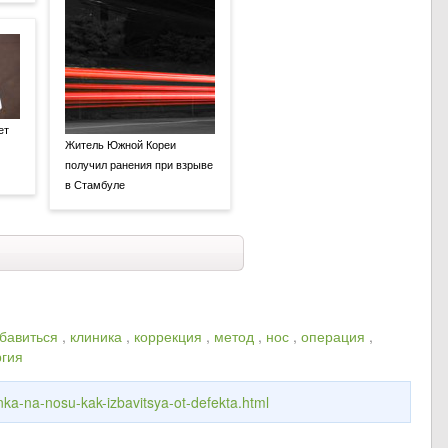
ет
Житель Южной Кореи
получил ранения при взрыве
в Стамбуле
бавиться
,
клиника
,
коррекция
,
метод
,
нос
,
операция
,
ргия
binka-na-nosu-kak-izbavitsya-ot-defekta.html