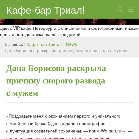
Кафе-бар Триал!
Поиск
О нас
Здесь VIP кафе Петербурга с описаниями и фотографиями, низкие
цены и есть доставка шашлыков домой.
Меню
Вы здесь :
Кафе-бар Триал!
/
News
/
Дана Борисова раскрыла причину скорого развода с мужем
Контакты
Реклама
Дана Борисова раскрыла
причину скорого развода
с мужем
«Поздравьте меня с окончанием первого и уникального
в моей жизни брака (здесь и далее орфография
и пунктуация создателей сохранены, — прим Woman.ru)», —
написала звезда, сопроводив этот пост свадебной