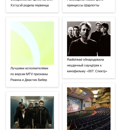
Хэтэуэй родила первенца
принцессы Шарлотты
Radiohead обнародовала
неудачный саундтрек к
Лучшими исполнителями
кинофильму «007: Спектр»
по версии MTV признаны
Рианна и Джастин Бибер