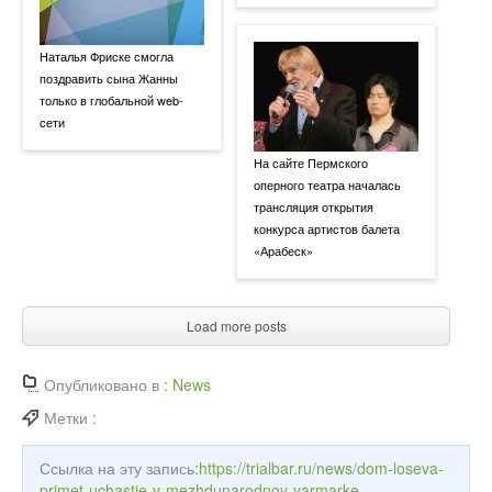
Наталья Фриске смогла
поздравить сына Жанны
только в глобальной web-
сети
На сайте Пермского
оперного театра началась
трансляция открытия
конкурса артистов балета
«Арабеск»
Load more posts
Опубликовано в :
News
Метки :
Ссылка на эту запись:
https://trialbar.ru/news/dom-loseva-
primet-uchastie-v-mezhdunarodnoy-yarmarke-