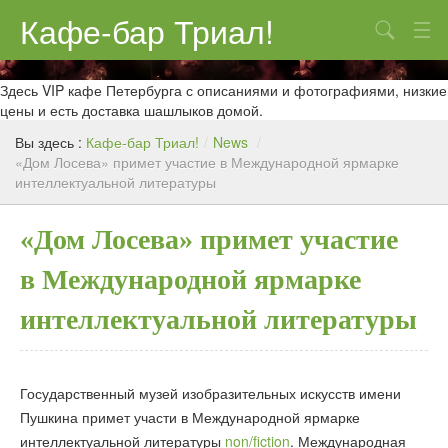
Кафе-бар Триал!
Поиск
О нас
Здесь VIP кафе Петербурга с описаниями и фотографиями, низкие
цены и есть доставка шашлыков домой.
Меню
Вы здесь :
Кафе-бар Триал!
/
News
/
«Дом Лосева» примет участие в Международной ярмарке
Контакты
интеллектуальной литературы
Реклама
«Дом Лосева» примет участие
в Международной ярмарке
интеллектуальной литературы
Государственный музей изобразительных искусств имени
Пушкина примет участи в Международной ярмарке
интеллектуальной литературы
non/fiction
. Международная