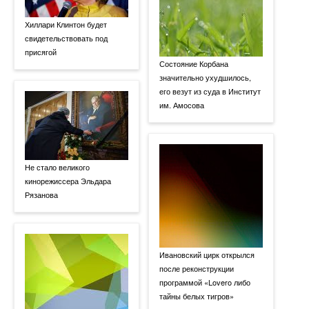
Хиллари Клинтон будет
свидетельствовать под
присягой
Состояние Корбана
значительно ухудшилось,
его везут из суда в Институт
им. Амосова
Не стало великого
кинорежиссера Эльдара
Рязанова
Ивановский цирк открылся
после реконструкции
программой «Lovero либо
тайны белых тигров»