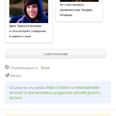
Не стало великого
кинорежиссера Эльдара
Рязанова
Джон Траволта выложил
в сети интернет сообщение
в память о сыне
Load more posts
Опубликовано в :
News
Метки :
Ссылка на эту запись:
https://trialbar.ru/news/islamskie-
terroristi-iz-ekstremistskoy-gruppirovki-zahvatili-gorod-v-
livii.html