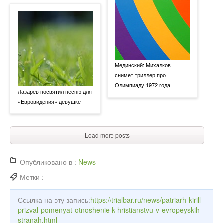
Мединский: Михалков
снимет триллер про
Олимпиаду 1972 года
Лазарев посвятил песню для
«Евровидения» девушке
Load more posts
Опубликовано в :
News
Метки :
Ссылка на эту запись:
https://trialbar.ru/news/patriarh-kirill-
prizval-pomenyat-otnoshenie-k-hristianstvu-v-evropeyskih-
stranah.html