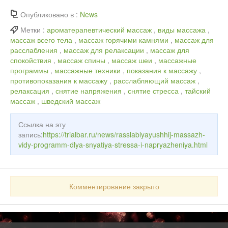
Опубликовано в :
News
Метки :
ароматерапевтический массаж
,
виды массажа
,
массаж всего тела
,
массаж горячими камнями
,
массаж для
расслабления
,
массаж для релаксации
,
массаж для
спокойствия
,
массаж спины
,
массаж шеи
,
массажные
программы
,
массажные техники
,
показания к массажу
,
противопоказания к массажу
,
расслабляющий массаж
,
релаксация
,
снятие напряжения
,
снятие стресса
,
тайский
массаж
,
шведский массаж
Ссылка на эту
запись:
https://trialbar.ru/news/rasslablyayushhij-massazh-
vidy-programm-dlya-snyatiya-stressa-i-napryazheniya.html
Комментирование закрыто