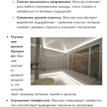
Снятие мышечного напряжения:
Массаж помогает
расслабить напряженные мышцы, снять спазмы и
избавиться от болевых ощущений.
Снижение уровня стресса:
Массаж способствует
выработке эндорфинов – гормонов счастья, которые
снижают уровень стресса и улучшают настроение.
Улучше
ние
кровоо
бращен
ия:
Мас
саж
улучша
ет
кровооб
ращени
е, что
способс
твует лучшему питанию тканей и органов.
Улучшение лимфотока:
Массаж стимулирует лимфоток,
что способствует выведению токсинов из организма.