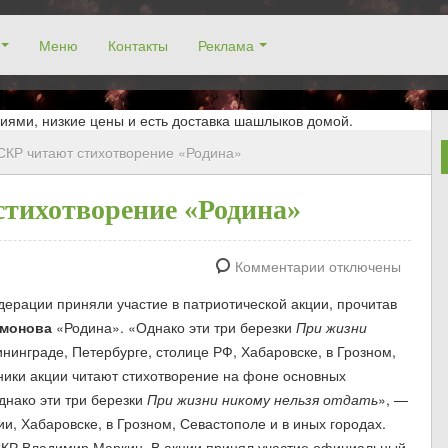
Меню
Контакты
Реклама
окосино, заказ столика. Работаем без выходных! Низкие цены!
иями, низкие цены и есть доставка шашлыков домой.
СКР читают стихотворение «Родина»
стихотворение «Родина»
Комментарии отключены
ерации приняли участие в патриотической акции, прочитав
имонова
«Родина». «Однако эти три березки
При жизни
ининграде, Петербурге, столице РФ, Хабаровске, в Грозном,
тники акции читают стихотворение на фоне основных
днако эти три березки
При жизни никому нельзя отдать
», —
ии, Хабаровске, в Грозном, Севастополе и в иных городах.
СКР Владимир Маркин. В акции принял участие официальный