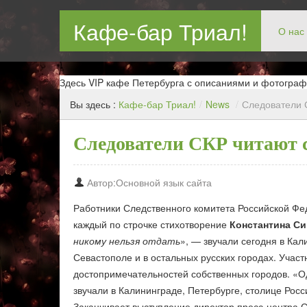
Кафе-бар Триал!
О нас
Бар в Новокосин, кафе в Новокосино, ресторан в Нов
Здесь VIP кафе Петербурга с описаниями и фотограф
Вы здесь :
Кафе-бар Триал!
/
News
/
Следователи 
Следователи СКР читают 
Автор:Основной язык сайта
Работники Следственного комитета Российской Фед
каждый по строчке стихотворение
Константина С
никому нельзя отдать
», — звучали сегодня в Кал
Севастополе и в остальных русских городах. Учас
достопримечательностей собственных городов. «О
звучали в Калининграде, Петербурге, столице Росс
Заканчивает выступление директор пресс-центра 