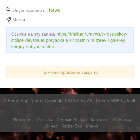
Опубликовано в :
News
Метки :
Ссылка на эту запись:
https://trialbar.ru/news/v-rossiyskoy-
stolice-deystvuet-poryadka-80-chastnih-muzeev-i-galerey-
sergey-sobyanin.html
Комментирование закрыто
©
Кафе-бар Триал!
Copyright 2010 © By AK. Theme MSK by
trialb
ar
.
Партнеры
Отзывы
Первые блюда
Контакты
События
О нас
Кафе-Бар
Меню