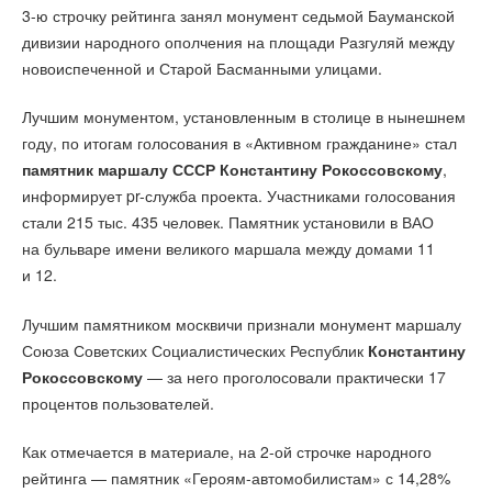
3-ю строчку рейтинга занял монумент седьмой Бауманской
дивизии народного ополчения на площади Разгуляй между
новоиспеченной и Старой Басманными улицами.
Лучшим монументом, установленным в столице в нынешнем
году, по итогам голосования в «Активном гражданине» стал
памятник маршалу СССР Константину Рокоссовскому
,
информирует pr-служба проекта. Участниками голосования
стали 215 тыс. 435 человек. Памятник установили в ВАО
на бульваре имени великого маршала между домами 11
и 12.
Лучшим памятником москвичи признали монумент маршалу
Союза Советских Социалистических Республик
Константину
Рокоссовскому
— за него проголосовали практически 17
процентов пользователей.
Как отмечается в материале, на 2-ой строчке народного
рейтинга — памятник «Героям-автомобилистам» с 14,28%