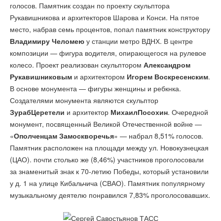
голосов. Памятник создан по проекту скульптора
Рукавишникова и архитекторов Шарова и Конси. На пятое
место, набрав семь процентов, попал памятник конструктору
Владимиру Челомею
у станции метро ВДНХ. В центре
композиции — фигура водителя, опирающегося на рулевое
колесо. Проект реализован скульптором
Александром
Рукавишниковым
и архитектором
Игорем Воскресенским
.
В основе монумента — фигуры женщины и ребкнка.
Создателями монумента являются скульптор
ЗурабЦеретели
и архитектор
МихаилПосохин
. Очередной
монумент, посвященный Великой Отечественной войне —
«
Ополченцам Замоскворечья
» — набрал 8,51% голосов.
Памятник расположен на площади между ул. Новокузнецкая
(ЦАО). почти столько же (8,46%) участников проголосовали
за знаменитый знак к 70-летию Победы, который установили
у д. 1 на улице Кибальчича (СВАО). Памятник популярному
музыкальному деятелю понравился 7,83% проголосовавших.