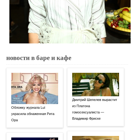
новости в баре и кафе
Дмитрий Шепелев вырастит
из Платона
Обложку журнала Lui
гомосексуалиста —
украсила обнаженная Рита
Владимир Фриске
Ора