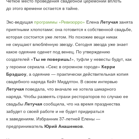
Четкое место проведения свадебной церемонии вплоть
до этого времени остается в тайне.
Экс-ведущая
программы «Ревизорро»
Елена
Летучая
занята
приятными хлопотами: она готовится к собственной свадьбе,
которая состоится уже летом. Но похожие вещи никак
не смущают влюблённую звезду. Сегодня звезда уже знает
какое одеяние оденет под венец. По утверждению
создателей «
Ты не поверишь!
», туфли у невесты будут, как
у героини сериала «Секс в огромном городе»
Керри
Брэдшоу
, а одеяние — практически действительная копия
свадебного наряда Кейт Миддлтон. В своем интервью
Летучая
поведала, что вначале не хотела шикарного
наряда. Чтобы развеять страхи рестораторов по случаю ее
свадьбы
Летучая
сообщила, что на время празднества
забудет о своей работе и не будет придираться
к заведениям. Избранник 37-летней Елены —
предприниматель
Юрий Анашенков
.